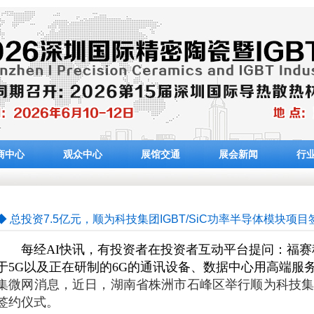
商中心
观众中心
展馆交通
展会新闻
行
◆ 总投资7.5亿元，顺为科技集团IGBT/SiC功率半导体模块项
每经AI快讯，有投资者在投资者互动平台提问：福赛
于5G以及正在研制的6G的通讯设备、数据中心用高端服
集微网消息，近日，湖南省株洲市石峰区举行顺为科技集团I
签约仪式。