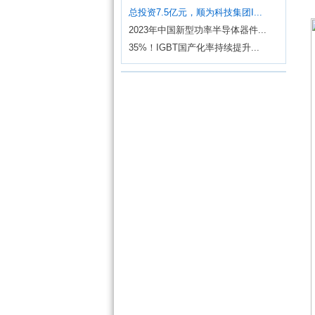
总投资7.5亿元，顺为科技集团I...
2023年中国新型功率半导体器件...
35%！IGBT国产化率持续提升...